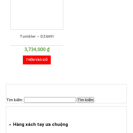
Tumbler – DZ4491
3,734,000
₫
THÊM VÀO GIỎ
TÌM KIẾM SẢN PHẨM
Tìm kiếm:
HÀNG XÁCH TAY ƯA CHUỘNG
Hàng xách tay ưa chuộng