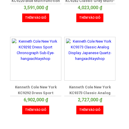
KC9220 Blue Multifunction
KC9282 Classic Grey Multi-
Stainless Steel
Function
3,591,000
₫
4,023,000
₫
THÊM VÀO GIỎ
THÊM VÀO GIỎ
Kenneth Cole New York
Kenneth Cole New York
KC9292 Dress Sport
KC9373 Classic Analog
Chronograph Sub-Eye
Display Japanese Quartz
6,902,000
₫
2,727,000
₫
THÊM VÀO GIỎ
THÊM VÀO GIỎ