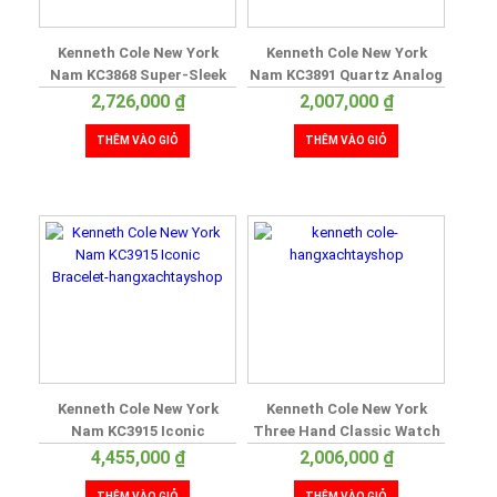
Kenneth Cole New York
Kenneth Cole New York
Nam KC3868 Super-Sleek
Nam KC3891 Quartz Analog
Stainless Steel
2,726,000
₫
2,007,000
₫
THÊM VÀO GIỎ
THÊM VÀO GIỎ
Kenneth Cole New York
Kenneth Cole New York
Nam KC3915 Iconic
Three Hand Classic Watch
Bracelet
with a Diamond Dial
4,455,000
₫
2,006,000
₫
THÊM VÀO GIỎ
THÊM VÀO GIỎ