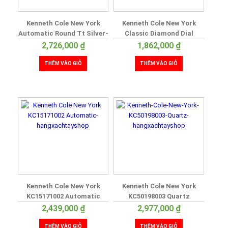
Kenneth Cole New York
Kenneth Cole New York
Automatic Round Tt Silver-
Classic Diamond Dial
Gold Rose Stainless Steel
Watch
2,726,000
₫
1,862,000
₫
Bracelet Watch
THÊM VÀO GIỎ
THÊM VÀO GIỎ
Kenneth Cole New York
Kenneth Cole New York
KC15171002 Automatic
KC50198003 Quartz
2,439,000
₫
2,977,000
₫
THÊM VÀO GIỎ
THÊM VÀO GIỎ