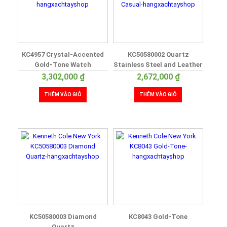
KC4957 Crystal-Accented
KC50580002 Quartz
Gold-Tone Watch
Stainless Steel and Leather
Casual
3,302,000
₫
2,672,000
₫
THÊM VÀO GIỎ
THÊM VÀO GIỎ
KC50580003 Diamond
KC8043 Gold-Tone
Quartz