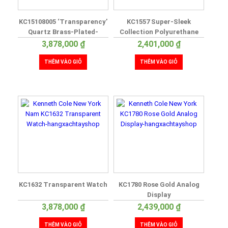
KC15108005 ‘Transparency’
KC1557 Super-Sleek
Quartz Brass-Plated-
Collection Polyurethane
Stainless-Steel Dress
3,878,000
₫
2,401,000
₫
Watch
THÊM VÀO GIỎ
THÊM VÀO GIỎ
KC1632 Transparent Watch
KC1780 Rose Gold Analog
Display
3,878,000
₫
2,439,000
₫
THÊM VÀO GIỎ
THÊM VÀO GIỎ