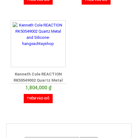
Kenneth Cole REACTION
RK50549002 Quartz Metal
and Silicone
1,804,000
₫
THÊM VÀO GIỎ
TÌM KIẾM SẢN PHẨM