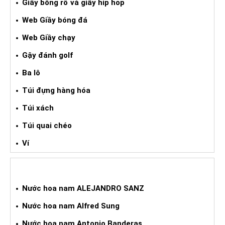
Giầy bống rổ và giầy hip hop
Web Giầy bóng đá
Web Giầy chạy
Gậy đánh golf
Ba lô
Túi đựng hàng hóa
Túi xách
Túi quai chéo
Ví
NƯỚC HOA XÁCH TAY NAM
Nước hoa nam ALEJANDRO SANZ
Nước hoa nam Alfred Sung
Nước hoa nam Antonio Banderas