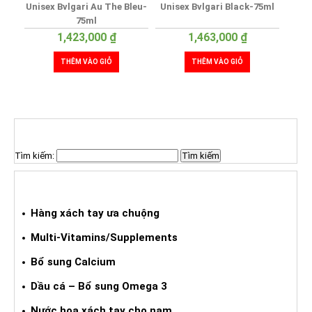
Unisex Bvlgari Au The Bleu-
Unisex Bvlgari Black-75ml
75ml
1,423,000
₫
1,463,000
₫
THÊM VÀO GIỎ
THÊM VÀO GIỎ
TÌM KIẾM SẢN PHẨM
Tìm kiếm:
HÀNG XÁCH TAY ƯA CHUỘNG
Hàng xách tay ưa chuộng
Multi-Vitamins/Supplements
Bổ sung Calcium
Dầu cá – Bổ sung Omega 3
Nước hoa xách tay cho nam