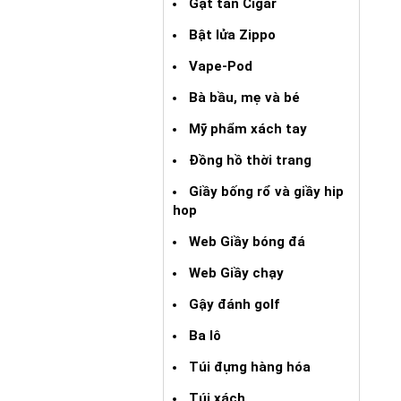
Gạt tàn Cigar
Bật lửa Zippo
Vape-Pod
Bà bầu, mẹ và bé
Mỹ phẩm xách tay
Đồng hồ thời trang
Giầy bống rổ và giầy hip
hop
Web Giầy bóng đá
Web Giầy chạy
Gậy đánh golf
Ba lô
Túi đựng hàng hóa
Túi xách