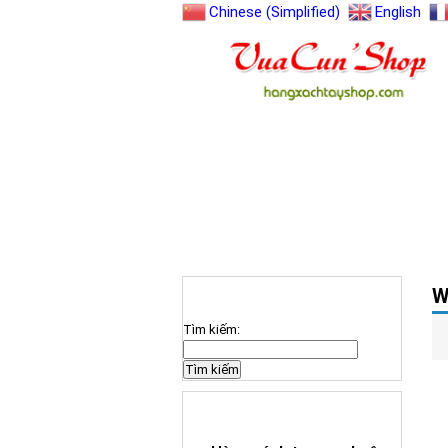
Chinese (Simplified)
English
TRANG CHỦ
GIỚI THIỆU
W
TÌM KIẾM SẢN PHẨM
Tìm kiếm:
HÀNG XÁCH TAY ƯA CHUỘNG