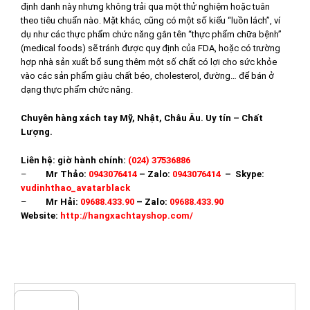
định danh này nhưng không trải qua một thử nghiệm hoặc tuân
theo tiêu chuẩn nào. Mặt khác, cũng có một số kiểu “luồn lách”, ví
dụ như các thực phẩm chức năng gắn tên “thực phẩm chữa bệnh”
(medical foods) sẽ tránh được quy định của FDA, hoặc có trường
hợp nhà sản xuất bổ sung thêm một số chất có lợi cho sức khỏe
vào các sản phẩm giàu chất béo, cholesterol, đường… để bán ở
dạng thực phẩm chức năng.
Chuyên hàng xách tay Mỹ, Nhật, Châu Âu. Uy tín – Chất
Lượng.
Liên hệ: giờ hành chính:
(024) 37536886
–
Mr Thảo:
0943076414
– Zalo:
0943076414
– Skype:
vudinhthao_avatarblack
–
Mr Hải:
09688.433.90
– Zalo:
09688.433.90
Website:
http://hangxachtayshop.com/
SẢN PHẨM LIÊN QUAN
TÌM KIẾM SẢN PHẨM