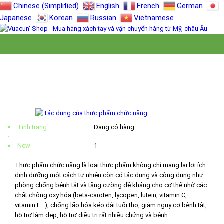
Chinese (Simplified)
English
French
German
Japanese
Korean
Russian
Vietnamese
TÁC DỤNG CỦA THỰC PHẨM CHỨC NĂNG
Tình trạng
Đang có hàng
New
1
Thực phẩm chức năng là loại thực phẩm không chỉ mang lại lợi ích
dinh dưỡng một cách tự nhiên còn có tác dụng và công dụng như
phòng chống bệnh tật và tăng cường đề kháng cho cơ thể nhờ các
chất chống oxy hóa (beta-caroten, lycopen, lutein, vitamin C,
vitamin E…), chống lão hóa kéo dài tuổi thọ, giảm nguy cơ bệnh tật,
hỗ trợ làm đẹp, hỗ trợ điều trị rất nhiều chứng và bệnh.