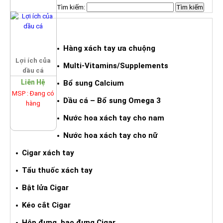
Tìm kiếm:
HÀNG XÁCH TAY ƯA CHUỘNG
Hàng xách tay ưa chuộng
Lợi ích của
Multi-Vitamins/Supplements
dầu cá
Liên Hệ
Bổ sung Calcium
MSP : Đang có
Dầu cá – Bổ sung Omega 3
hàng
Nước hoa xách tay cho nam
Nước hoa xách tay cho nữ
Cigar xách tay
Tẩu thuốc xách tay
Bật lửa Cigar
Kéo cắt Cigar
Hộp đựng, bao đựng Cigar