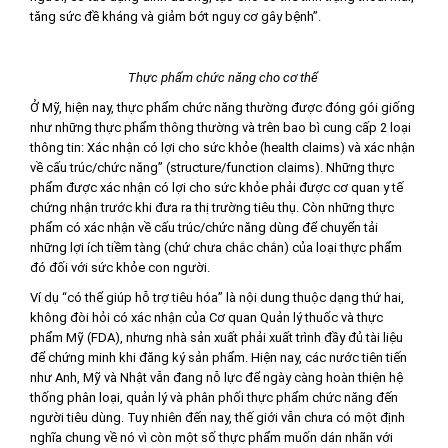
tăng sức đề kháng và giảm bớt nguy cơ gây bệnh”.
Thực phẩm chức năng cho cơ thể
Ở Mỹ, hiện nay, thực phẩm chức năng thường được đóng gói giống
như những thực phẩm thông thường và trên bao bì cung cấp 2 loại
thông tin: Xác nhận có lợi cho sức khỏe (health claims) và xác nhận
về cấu trúc/chức năng” (structure/function claims). Những thực
phẩm được xác nhận có lợi cho sức khỏe phải được cơ quan y tế
chứng nhận trước khi đưa ra thị trường tiêu thụ. Còn những thực
phẩm có xác nhận về cấu trúc/chức năng dùng để chuyển tải
những lợi ích tiềm tàng (chứ chưa chắc chắn) của loại thực phẩm
đó đối với sức khỏe con người.
Ví dụ “có thể giúp hỗ trợ tiêu hóa” là nội dung thuộc dạng thứ hai,
không đòi hỏi có xác nhận của Cơ quan Quản lý thuốc và thực
phẩm Mỹ (FDA), nhưng nhà sản xuất phải xuất trình đầy đủ tài liệu
để chứng minh khi đăng ký sản phẩm. Hiện nay, các nước tiên tiến
như Anh, Mỹ và Nhật vẫn đang nỗ lực để ngày càng hoàn thiện hệ
thống phân loại, quản lý và phân phối thực phẩm chức năng đến
người tiêu dùng. Tuy nhiên đến nay, thế giới vẫn chưa có một định
nghĩa chung về nó vì còn một số thực phẩm muốn dán nhãn với