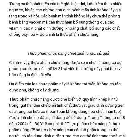
Trong xu thế phát triển của thế giới hiện đại, luôn kèm theo nhiều
nguy cơ, khiến cho những cơn dịch bệnh mãn tính không lây gia
tăng trong xã hội. Các bệnh mãn tính không lây chưa thể phòng
bệnh bằng vắc-xin mà cần thực hiện bổ sung thông qua các
vitamin, các vi chất dinh dưỡng, khoáng chất, bổ sung các chất
chống ôxy hóa – đó chính là thực phẩm chức năng.
Thực phẩm chức năng chiết xuất từ rau, củ, quả
Chính vì vậy, thực phẩm chức năng được xem như là công cụ dự
phòng sức khỏe của thế kỷ 21 và việc thị trường này phát triển vũ
bão cũng là điều tất yếu.
Ưu điểm của loại thực phẩm này là không tai biến, không có tác
dụng phụ, không gây dị ứng.
Thực phẩm chức năng được chế biến với quy trình khép kín từ
trồng, gặt hái đến chế biến tinh chất thực vật giàu dinh dưỡng trên
các trang trại hữu cơ (hoàn toàn không dung hóa chất nhân tạo)
được tinh chế cô đặc lại ở dạng dễ sử dụng. Trong Thông tư số 8
năm 2004 của Bộ Y tế có ghi rõ: “Thực phẩm chức năng là thực
phẩm dùng để hỗ trợ chức năng của các bộ phận trong cơ thể
người, có tác dụng dinh dưỡng, tạo cho cơ thể tình trạng thoải mái,