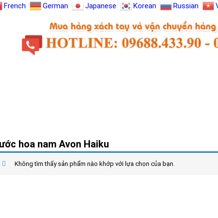
French
German
Japanese
Korean
Russian
HƯỚNG DẪN MUA HÀNG
TIN TỨC
LIÊN HỆ
ước hoa nam Avon Haiku
Không tìm thấy sản phẩm nào khớp với lựa chọn của bạn.