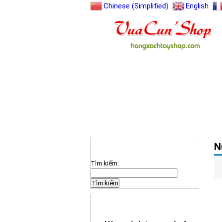
Chinese (Simplified)
English
TRANG CHỦ
GIỚI THIỆU
N
TÌM KIẾM SẢN PHẨM
Tìm kiếm:
HÀNG XÁCH TAY ƯA CHUỘNG