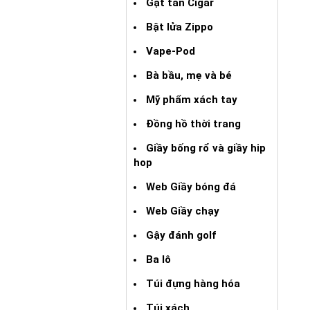
Gạt tàn Cigar
Bật lửa Zippo
Vape-Pod
Bà bầu, mẹ và bé
Mỹ phẩm xách tay
Đồng hồ thời trang
Giầy bống rổ và giầy hip
hop
Web Giầy bóng đá
Web Giầy chạy
Gậy đánh golf
Ba lô
Túi đựng hàng hóa
Túi xách