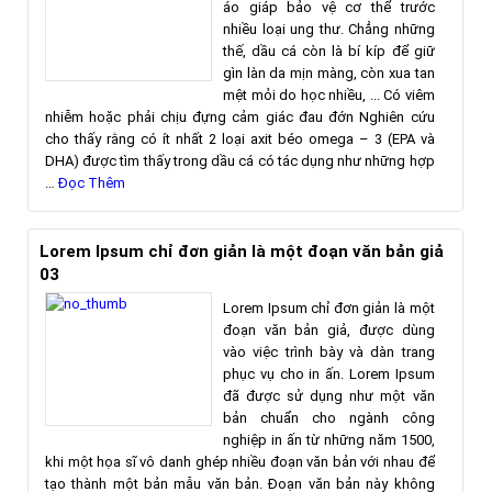
áo giáp bảo vệ cơ thể trước
nhiều loại ung thư. Chẳng những
thế, dầu cá còn là bí kíp để giữ
gìn làn da mịn màng, còn xua tan
mệt mỏi do học nhiều, ... Có viêm
nhiễm hoặc phải chịu đựng cảm giác đau đớn Nghiên cứu
cho thấy rằng có ít nhất 2 loại axit béo omega – 3 (EPA và
DHA) được tìm thấy trong dầu cá có tác dụng như những hợp
…
Đọc Thêm
Lorem Ipsum chỉ đơn giản là một đoạn văn bản giả
03
Lorem Ipsum chỉ đơn giản là một
đoạn văn bản giả, được dùng
vào việc trình bày và dàn trang
phục vụ cho in ấn. Lorem Ipsum
đã được sử dụng như một văn
bản chuẩn cho ngành công
nghiệp in ấn từ những năm 1500,
khi một họa sĩ vô danh ghép nhiều đoạn văn bản với nhau để
tạo thành một bản mẫu văn bản. Đoạn văn bản này không