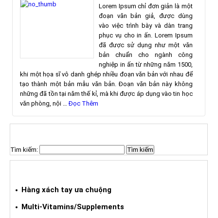
Lorem Ipsum chỉ đơn giản là một
đoạn văn bản giả, được dùng
vào việc trình bày và dàn trang
phục vụ cho in ấn. Lorem Ipsum
đã được sử dụng như một văn
bản chuẩn cho ngành công
nghiệp in ấn từ những năm 1500,
khi một họa sĩ vô danh ghép nhiều đoạn văn bản với nhau để
tạo thành một bản mẫu văn bản. Đoạn văn bản này không
những đã tồn tại năm thế kỉ, mà khi được áp dụng vào tin học
văn phòng, nội …
Đọc Thêm
TÌM KIẾM SẢN PHẨM
Tìm kiếm:
HÀNG XÁCH TAY ƯA CHUỘNG
Hàng xách tay ưa chuộng
Multi-Vitamins/Supplements