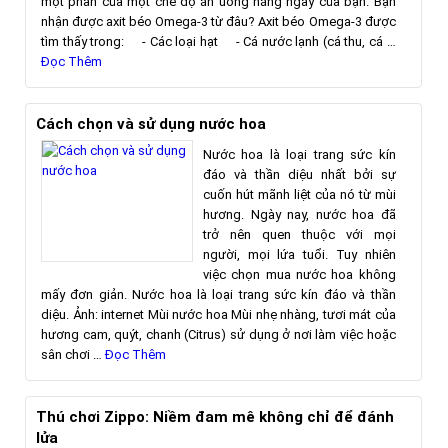
một phần của một chế độ ăn uống hằng ngày của bạn. Bạn
nhận được axit béo Omega-3 từ đâu? Axit béo Omega-3 được
tìm thấy trong: - Các loại hạt - Cá nước lạnh (cá thu, cá …
Đọc Thêm
Cách chọn và sử dụng nước hoa
Nước hoa là loại trang sức kín
đáo và thần diệu nhất bởi sự
cuốn hút mãnh liệt của nó từ mùi
hương. Ngày nay, nước hoa đã
trở nên quen thuộc với mọi
người, mọi lứa tuổi. Tuy nhiên
việc chọn mua nước hoa không
mấy đơn giản. Nước hoa là loại trang sức kín đáo và thần
diệu. Ảnh: internet Mùi nước hoa Mùi nhẹ nhàng, tươi mát của
hương cam, quýt, chanh (Citrus) sử dụng ở nơi làm việc hoặc
sân chơi …
Đọc Thêm
Thú chơi Zippo: Niềm đam mê không chỉ để đánh
lửa