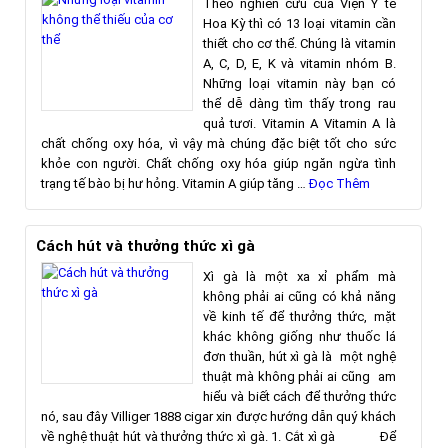
Theo nghiên cứu của Viện Y tế
Hoa Kỳ thì có 13 loại vitamin cần
thiết cho cơ thể. Chúng là vitamin
A, C, D, E, K và vitamin nhóm B.
Những loại vitamin này bạn có
thể dễ dàng tìm thấy trong rau
quả tươi. Vitamin A Vitamin A là
chất chống oxy hóa, vì vậy mà chúng đặc biệt tốt cho sức
khỏe con người. Chất chống oxy hóa giúp ngăn ngừa tình
trạng tế bào bị hư hỏng. Vitamin A giúp tăng …
Đọc Thêm
Cách hút và thưởng thức xì gà
Xì gà là một xa xỉ phẩm mà
không phải ai cũng có khả năng
về kinh tế để thưởng thức, mặt
khác không giống như thuốc lá
đơn thuần, hút xì gà là một nghệ
thuật mà không phải ai cũng am
hiểu và biết cách để thưởng thức
nó, sau đây Villiger 1888 cigar xin được hướng dẫn quý khách
về nghệ thuật hút và thưởng thức xì gà. 1. Cắt xì gà Để