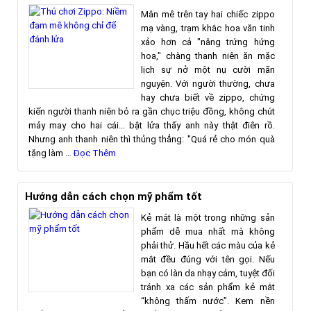
Mân mê trên tay hai chiếc zippo
mạ vàng, trạm khắc hoa văn tinh
xảo hơn cả "nâng trứng hứng
hoa," chàng thanh niên ăn mặc
lịch sự nở một nụ cười mãn
nguyện. Với người thường, chưa
hay chưa biết về zippo, chứng
kiến người thanh niên bỏ ra gần chục triệu đồng, không chút
mảy may cho hai cái... bật lửa thấy anh này thật điên rồ.
Nhưng anh thanh niên thì thủng thẳng: "Quá rẻ cho món quà
tặng làm …
Đọc Thêm
Hướng dẫn cách chọn mỹ phẩm tốt
Kẻ mắt là một trong những sản
phẩm dễ mua nhất mà không
phải thử. Hầu hết các màu của kẻ
mắt đều đúng với tên gọi. Nếu
bạn có làn da nhạy cảm, tuyệt đối
tránh xa các sản phẩm kẻ mắt
“không thấm nước”. Kem nền