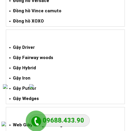
Đồng hồ Versace
Đồng hồ Vince camuto
Đồng hồ XOXO
GẬY GOLF XÁCH TAY
Gậy Driver
Gậy Fairway woods
Gậy Hybrid
Gậy Iron
Gậy Putter
Gậy Wedges
GIÀY BÓNG ĐÁ XÁCH TAY
09688.433.90
Web Giày bóng đá hãng adidas