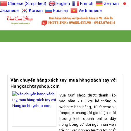
Chinese (Simplified)
English
French
German
Japanese
Korean
Russian
Vietnamese
TIN TỨC
Vận chuyển hàng xách tay, mua hàng xách tay với
Hangxachtayshop.com
Vua Cun' shop được thành lập
vào năm 2011 với hệ thống 5
website bán hàng, 10 facebook
fanpage, chúng tôi gia nhập môi
trường kinh doanh online đầy
nóng bỏng với đội ngũ nhân viên
trẻ, chuyên nghiệp hướng tới chất