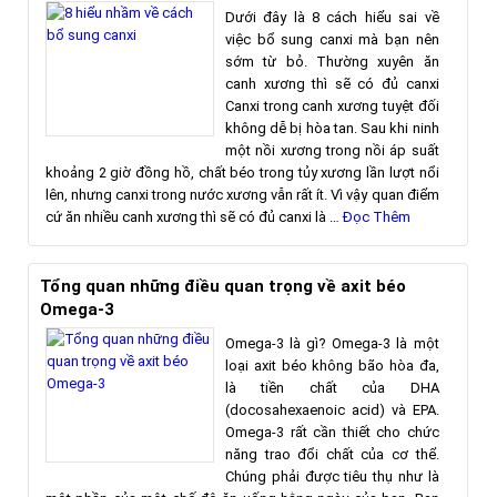
Dưới đây là 8 cách hiểu sai về
việc bổ sung canxi mà bạn nên
sớm từ bỏ. Thường xuyên ăn
canh xương thì sẽ có đủ canxi
Canxi trong canh xương tuyệt đối
không dễ bị hòa tan. Sau khi ninh
một nồi xương trong nồi áp suất
khoảng 2 giờ đồng hồ, chất béo trong tủy xương lần lượt nổi
lên, nhưng canxi trong nước xương vẫn rất ít. Vì vậy quan điểm
cứ ăn nhiều canh xương thì sẽ có đủ canxi là …
Đọc Thêm
Tổng quan những điều quan trọng về axit béo
Omega-3
Omega-3 là gì? Omega-3 là một
loại axit béo không bão hòa đa,
là tiền chất của DHA
(docosahexaenoic acid) và EPA.
Omega-3 rất cần thiết cho chức
năng trao đổi chất của cơ thể.
Chúng phải được tiêu thụ như là