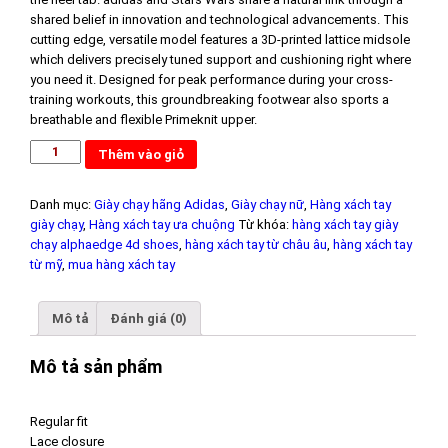
shared belief in innovation and technological advancements. This
cutting edge, versatile model features a 3D-printed lattice midsole
which delivers precisely tuned support and cushioning right where
you need it. Designed for peak performance during your cross-
training workouts, this groundbreaking footwear also sports a
breathable and flexible Primeknit upper.
Thêm vào giỏ
Danh mục:
Giày chạy hãng Adidas
,
Giày chạy nữ
,
Hàng xách tay
giày chạy
,
Hàng xách tay ưa chuộng
Từ khóa:
hàng xách tay giày
chạy alphaedge 4d shoes
,
hàng xách tay từ châu âu
,
hàng xách tay
từ mỹ
,
mua hàng xách tay
Mô tả
Đánh giá (0)
Mô tả sản phẩm
Regular fit
Lace closure