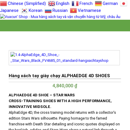
Chinese (Simplified)
English
French
German
Japanese
Korean
Russian
Vietnamese
Hàng xách tay giày chạy ALPHAEDGE 4D SHOES
4,840,000
₫
ALPHAEDGE 4D SHOE – STAR WARS
CROSS-TRAINING SHOES WITH A HIGH PERFORMANCE,
INNOVATIVE MIDSOLE​.
AlphaEdge 4D, the cross training model returns with a collector’s
edition Stars Wars silhouette. Paying homage to the famed
franchise with Death Star detailing and iconic quotes displayed on
the heel tab. adidas and Stars Wars share a natural link through a