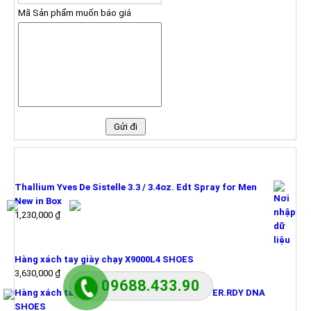
Mã Sản phẩm muốn báo giá
SẢN PHẨM MỚI
Thallium Yves De Sistelle 3.3 / 3.4oz. Edt Spray for Men
New in Box
1,230,000
₫
Hàng xách tay giày chạy X9000L4 SHOES
3,630,000
₫
09688.433.90
Hàng xách tay giày chạy ULTRABOOST WINTER.RDY DNA
SHOES