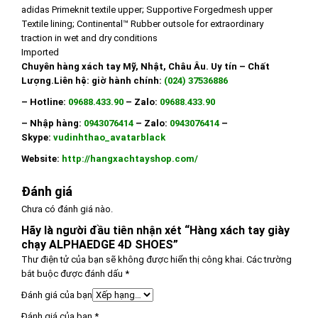
adidas Primeknit textile upper; Supportive Forgedmesh upper
Textile lining; Continental™ Rubber outsole for extraordinary
traction in wet and dry conditions
Imported
Chuyên hàng xách tay Mỹ, Nhật, Châu Âu. Uy tín – Chất
Lượng.
Liên hệ: giờ hành chính:
(024) 37536886
– Hotline:
09688.433.90
– Zalo:
09688.433.90
– Nhập hàng:
0943076414
– Zalo:
0943076414
–
Skype:
vudinhthao_avatarblack
Website:
http://hangxachtayshop.com/
Đánh giá
Chưa có đánh giá nào.
Hãy là người đầu tiên nhận xét “Hàng xách tay giày
chạy ALPHAEDGE 4D SHOES”
Thư điện tử của bạn sẽ không được hiển thị công khai.
Các trường
bắt buộc được đánh dấu
*
Đánh giá của bạn
Đánh giá của bạn
*