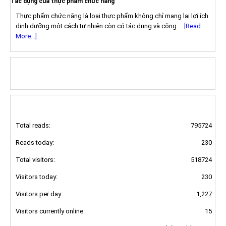
Tác dụng của thực phẩm chức năng
Thực phẩm chức năng là loại thực phẩm không chỉ mang lại lợi ích
dinh dưỡng một cách tự nhiên còn có tác dụng và công …
[Read
More...]
FOLLOW US ON FACEBOOK
TRUY CẬP ONLINE
Total reads:
795724
Reads today:
230
Total visitors:
518724
Visitors today:
230
Visitors per day:
1,227
Visitors currently online:
15