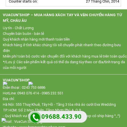
Counter starts on:
27 Tháng Chín, 2014
VUACUN’SHOP – MUA HÀNG XÁCH TAY VÀ VẬN CHUYỂN HÀNG TỪ
MỸ, CHÂU ÂU
Uy tín - Chất Lượng
Chuyên bán buôn - bán lẻ
Quý khách nhận hàng mới thanh toán tiền
Khách hàng ở tỉnh khác chúng tôi sẽ chuyển phát nhanh theo đường bưu
điện
Miễn phí toàn bộ cước vận chuyển đối với khách hàng mua lẻ trên toàn quốc
*/Lưu ý: Các sản phẩm kết quả có thể da dạng tùy theo cơ địa/tình trạng da
của mỗi người
VUACUN’SHOP
Điện thoại : 0243 753 6886
HotLine: 0943 076 414 - 0985 232 551
Địa chỉ:
Hà Nội: 555 Thuỵ Khuê, Tây Hồ - Tầng 3 tòa nhà áo cưới Eva Wedding
TP. HCM: Số 2 Man Thiện, Tăng Nhơn Phú A, Q.9
09688.433.90
- Quý khách vui lòng gọi điện thoại trước khi đến, shop có ship hàng ^_^)
Email : VuaCun.Shop@gmail.com