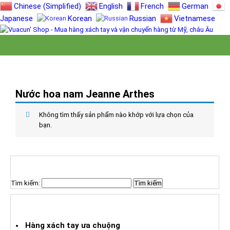
Chinese (Simplified)
English
French
German
Japanese
Korean
Russian
Vietnamese
Nước hoa nam Jeanne Arthes
Không tìm thấy sản phẩm nào khớp với lựa chọn của
bạn.
TÌM KIẾM SẢN PHẨM
Tìm kiếm:
HÀNG XÁCH TAY ƯA CHUỘNG
Hàng xách tay ưa chuộng