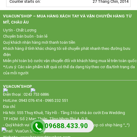
Counter starts on:
27 Tháng Chín, 2014
VUACUN’SHOP – MUA HÀNG XÁCH TAY VÀ VẬN CHUYỂN HÀNG TỪ
MỸ, CHÂU ÂU
Uy tín - Chất Lượng
Chuyên bán buôn - bán lẻ
Quý khách nhận hàng mới thanh toán tiền
Khách hàng ở tỉnh khác chúng tôi sẽ chuyển phát nhanh theo đường bưu
điện
Miễn phí toàn bộ cước vận chuyển đối với khách hàng mua lẻ trên toàn quốc
*/Lưu ý: Các sản phẩm kết quả có thể da dạng tùy theo cơ địa/tình trạng da
của mỗi người
VUACUN’SHOP
Điện thoại : 0243 753 6886
HotLine: 0943 076 414 - 0985 232 551
Địa chỉ:
Hà Nội: 555 Thuỵ Khuê, Tây Hồ - Tầng 3 tòa nhà áo cưới Eva Wedding
TP. HCM: Số 2 Man Thiện, Tăng Nhơn Phú A, Q.9
09688.433.90
- Quý khách vui lòng gọi điện thoại trước khi đến, shop có ship hàng ^_^)
Email : VuaCun.Shop@gmail.com