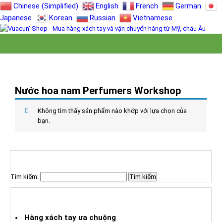
Chinese (Simplified)
English
French
German
Japanese
Korean
Russian
Vietnamese
Nước hoa nam Perfumers Workshop
Không tìm thấy sản phẩm nào khớp với lựa chọn của
bạn.
TÌM KIẾM SẢN PHẨM
Tìm kiếm:
HÀNG XÁCH TAY ƯA CHUỘNG
Hàng xách tay ưa chuộng