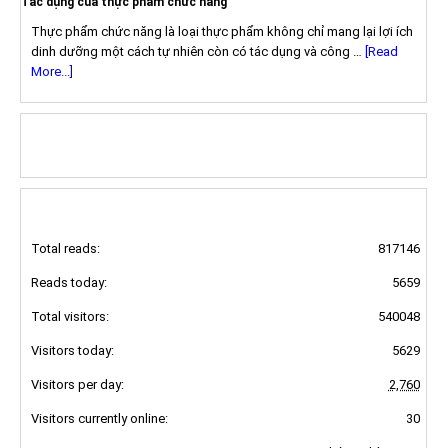
Tác dụng của thực phẩm chức năng
Thực phẩm chức năng là loại thực phẩm không chỉ mang lại lợi ích
dinh dưỡng một cách tự nhiên còn có tác dụng và công …
[Read
More...]
FOLLOW US ON FACEBOOK
TRUY CẬP ONLINE
Total reads:
817146
Reads today:
5659
Total visitors:
540048
Visitors today:
5629
Visitors per day:
2,760
Visitors currently online:
30