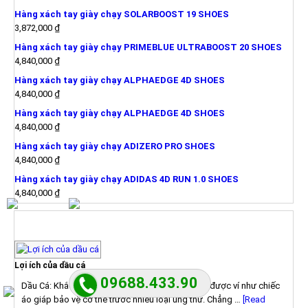
Hàng xách tay giày chạy SOLARBOOST 19 SHOES
3,872,000
₫
Hàng xách tay giày chạy PRIMEBLUE ULTRABOOST 20 SHOES
4,840,000
₫
Hàng xách tay giày chạy ALPHAEDGE 4D SHOES
4,840,000
₫
Hàng xách tay giày chạy ALPHAEDGE 4D SHOES
4,840,000
₫
Hàng xách tay giày chạy ADIZERO PRO SHOES
4,840,000
₫
Hàng xách tay giày chạy ADIDAS 4D RUN 1.0 SHOES
4,840,000
₫
TIN TỨC
Lợi ích của dầu cá
09688.433.90
Dầu Cá: Khắc Tinh Của Ung Thư Dầu Cá Dầu cá được ví như chiếc
áo giáp bảo vệ cơ thể trước nhiều loại ung thư. Chẳng …
[Read