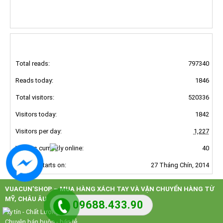
FOLLOW US ON FACEBOOK
TRUY CẬP ONLINE
Total reads:
797340
Reads today:
1846
Total visitors:
520336
Visitors today:
1842
Visitors per day:
1,227
Visitors currently online:
40
Counter starts on:
27 Tháng Chín, 2014
VUACUN’SHOP – MUA HÀNG XÁCH TAY VÀ VẬN CHUYỂN HÀNG TỪ
MỸ, CHÂU ÂU
09688.433.90
Uy tín - Chất Lượng
Chuyên bán buôn - bán lẻ