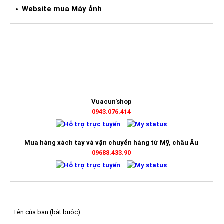
Website mua Máy ảnh
HỖ TRỢ TRỰC TUYẾN
Vuacun'shop
0943.076.414
Mua hàng xách tay và vận chuyển hàng từ Mỹ, châu Âu
09688.433.90
ĐĂNG KÝ NHẬN BÁO GIÁ
Tên của bạn (bắt buộc)