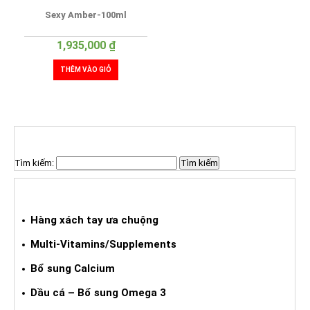
Sexy Amber-100ml
1,935,000
₫
THÊM VÀO GIỎ
TÌM KIẾM SẢN PHẨM
Tìm kiếm:
HÀNG XÁCH TAY ƯA CHUỘNG
Hàng xách tay ưa chuộng
Multi-Vitamins/Supplements
Bổ sung Calcium
Dầu cá – Bổ sung Omega 3