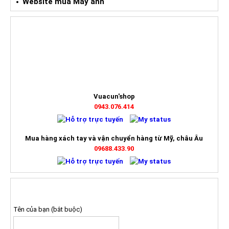
Website mua Máy ảnh
HỖ TRỢ TRỰC TUYẾN
Vuacun'shop
0943.076.414
Mua hàng xách tay và vận chuyển hàng từ Mỹ, châu Âu
09688.433.90
ĐĂNG KÝ NHẬN BÁO GIÁ
Tên của bạn (bắt buộc)