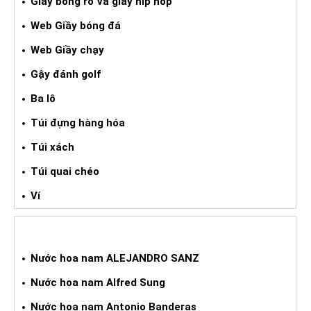
Giầy bống rổ và giầy hip hop
Web Giầy bóng đá
Web Giầy chạy
Gậy đánh golf
Ba lô
Túi đựng hàng hóa
Túi xách
Túi quai chéo
Ví
NƯỚC HOA XÁCH TAY NAM
Nước hoa nam ALEJANDRO SANZ
Nước hoa nam Alfred Sung
Nước hoa nam Antonio Banderas