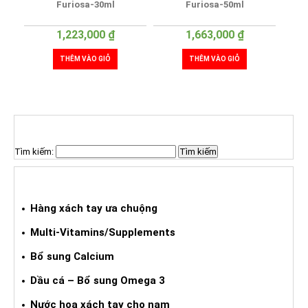
Furiosa-30ml
Furiosa-50ml
1,223,000
₫
1,663,000
₫
THÊM VÀO GIỎ
THÊM VÀO GIỎ
TÌM KIẾM SẢN PHẨM
Tìm kiếm:
HÀNG XÁCH TAY ƯA CHUỘNG
Hàng xách tay ưa chuộng
Multi-Vitamins/Supplements
Bổ sung Calcium
Dầu cá – Bổ sung Omega 3
Nước hoa xách tay cho nam