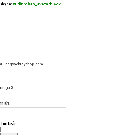
Skype:
vudinhthao_avatarblack
với Hangxachtayshop.com
 Omega-3
nh lửa
TÌM KIẾM SẢN PHẨM
Tìm kiếm: