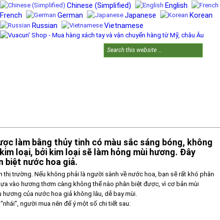
Chinese (Simplified)
English
French
German
Japanese
Korean
Russian
Vietnamese
TRANG CHỦ
GIỚI THIỆU
HƯỚNG DẪN MUA HÀNG
TIN TỨC
LIÊN HỆ
ược làm bằng thủy tinh có màu sắc sáng bóng, không
im loại, bởi kim loại sẽ làm hỏng mùi hương. Đây
n biệt nước hoa giả.
ên thị trường. Nếu không phải là người sành về nước hoa, bạn sẽ rất khó phân
ỉ dựa vào hương thơm càng không thể nào phân biệt được, vì cơ bản mùi
u hương của nước hoa giả không lâu, dễ bay mùi.
nhái”, người mua nên để ý một số chi tiết sau: