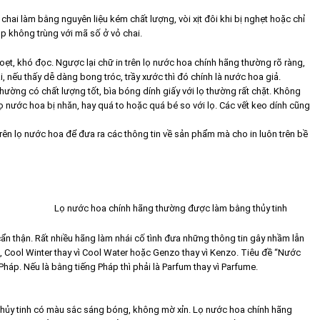
ai làm bằng nguyên liệu kém chất lượng, vòi xịt đôi khi bị nghẹt hoặc chỉ
ộp không trùng với mã số ở vỏ chai.
ẹt, khó đọc. Ngược lại chữ in trên lọ nước hoa chính hãng thường rõ ràng,
, nếu thấy dễ dàng bong tróc, trầy xước thì đó chính là nước hoa giả.
thường có chất lượng tốt, bìa bóng dính giấy với lọ thường rất chặt. Không
ọ nước hoa bị nhăn, hay quá to hoặc quá bé so với lọ. Các vết keo dính cũng
n lọ nước hoa để đưa ra các thông tin về sản phẩm mà cho in luôn trên bề
Lọ nước hoa chính hãng thường được làm bằng thủy tinh
cẩn thận. Rất nhiều hãng làm nhái cố tình đưa những thông tin gây nhầm lẫn
, Cool Winter thay vì Cool Water hoặc Genzo thay vì Kenzo. Tiêu đề “Nước
háp. Nếu là bằng tiếng Pháp thì phải là Parfum thay vì Parfume.
hủy tinh có màu sắc sáng bóng, không mờ xỉn. Lọ nước hoa chính hãng