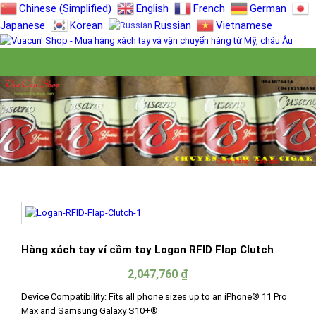
Chinese (Simplified)
English
French
German
Japanese
Korean
Russian
Vietnamese
Hàng xách tay ví cầm tay Logan RFID Flap Clutch
2,047,760
₫
Device Compatibility:
Fits all phone sizes up to an iPhone® 11 Pro
Max and Samsung Galaxy S10+®