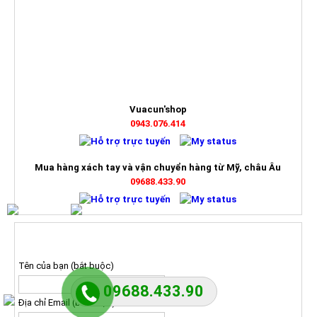
HỖ TRỢ TRỰC TUYẾN
Vuacun'shop
0943.076.414
Mua hàng xách tay và vận chuyển hàng từ Mỹ, châu Âu
09688.433.90
ĐĂNG KÝ NHẬN BÁO GIÁ
Tên của bạn (bắt buộc)
09688.433.90
Địa chỉ Email (bắt buộc)