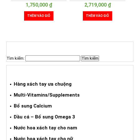
1,750,000
₫
2,719,000
₫
THÊM VÀO GIỎ
THÊM VÀO GIỎ
TÌM KIẾM SẢN PHẨM
Tìm kiếm:
HÀNG XÁCH TAY ƯA CHUỘNG
Hàng xách tay ưa chuộng
Multi-Vitamins/Supplements
Bổ sung Calcium
Dầu cá – Bổ sung Omega 3
Nước hoa xách tay cho nam
Nước hoa xách tay cho nữ