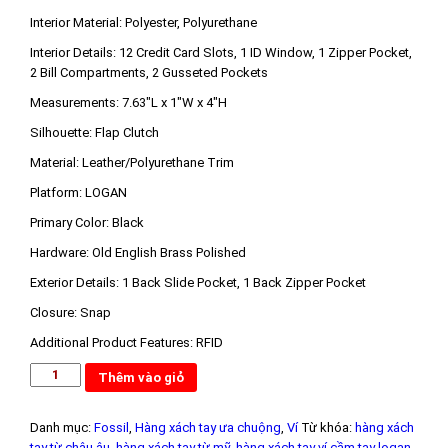
Interior Material:
Polyester, Polyurethane
Interior Details:
12 Credit Card Slots, 1 ID Window, 1 Zipper Pocket,
2 Bill Compartments, 2 Gusseted Pockets
Measurements:
7.63″L x 1″W x 4″H
Silhouette:
Flap Clutch
Material:
Leather/Polyurethane Trim
Platform:
LOGAN
Primary Color:
Black
Hardware:
Old English Brass Polished
Exterior Details:
1 Back Slide Pocket, 1 Back Zipper Pocket
Closure:
Snap
Additional Product Features:
RFID
Thêm vào giỏ
Danh mục:
Fossil
,
Hàng xách tay ưa chuộng
,
Ví
Từ khóa:
hàng xách
tay từ châu âu
,
hàng xách tay từ mỹ
,
hàng xách tay ví cầm tay logan