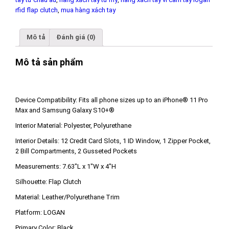
rfid flap clutch
,
mua hàng xách tay
Mô tả
Đánh giá (0)
Mô tả sản phẩm
Device Compatibility:
Fits all phone sizes up to an iPhone® 11 Pro
Max and Samsung Galaxy S10+®
Interior Material:
Polyester, Polyurethane
Interior Details:
12 Credit Card Slots, 1 ID Window, 1 Zipper Pocket,
2 Bill Compartments, 2 Gusseted Pockets
Measurements:
7.63″L x 1″W x 4″H
Silhouette:
Flap Clutch
Material:
Leather/Polyurethane Trim
Platform:
LOGAN
Primary Color:
Black