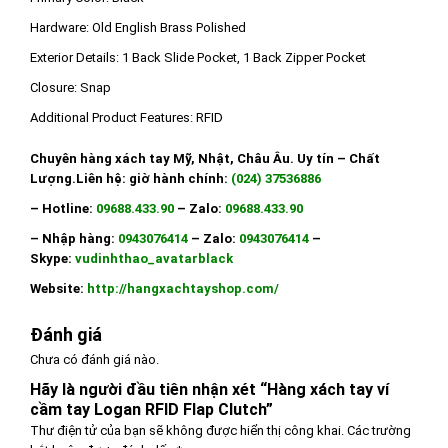
Hardware:
Old English Brass Polished
Exterior Details:
1 Back Slide Pocket, 1 Back Zipper Pocket
Closure:
Snap
Additional Product Features:
RFID
Chuyên hàng xách tay Mỹ, Nhật, Châu Âu. Uy tín – Chất
Lượng.
Liên hệ: giờ hành chính:
(024) 37536886
– Hotline:
09688.433.90
– Zalo:
09688.433.90
– Nhập hàng:
0943076414
– Zalo:
0943076414
–
Skype:
vudinhthao_avatarblack
Website:
http://hangxachtayshop.com/
Đánh giá
Chưa có đánh giá nào.
Hãy là người đầu tiên nhận xét “Hàng xách tay ví
cầm tay Logan RFID Flap Clutch”
Thư điện tử của bạn sẽ không được hiển thị công khai.
Các trường