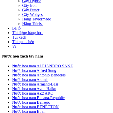
Gậy Hybrid
Gậy Iron
Gậy Putter
Gậy Wedges
Hãng Taylormade
Hãng Titleist
Ba lô
Túi đựng hàng hóa
Túi xách
Túi quai chéo
Ví
Nước hoa xách tay nam
Nước hoa nam ALEJANDRO SANZ
Nước hoa nam Alfred Sung
Nước hoa nam Antonio Banderas
Nước hoa nam Aramis
Nước hoa nam Armand-Basi
Nước hoa nam Avon Haiku
Nước hoa nam AZZARO
Nước hoa nam Banana-Republic
Nước hoa nam Bellagio
Nước hoa nam BENETTON
Nước hoa nam Bijan