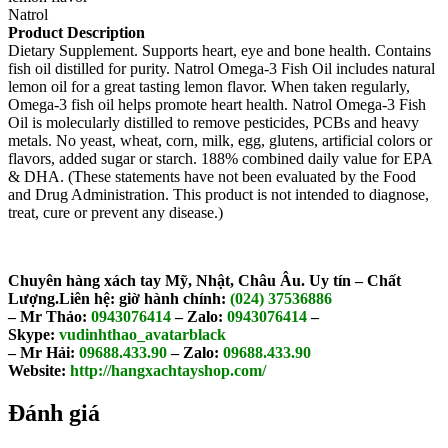
Natrol
Product Description
Dietary Supplement. Supports heart, eye and bone health. Contains
fish oil distilled for purity. Natrol Omega-3 Fish Oil includes natural
lemon oil for a great tasting lemon flavor. When taken regularly,
Omega-3 fish oil helps promote heart health. Natrol Omega-3 Fish
Oil is molecularly distilled to remove pesticides, PCBs and heavy
metals. No yeast, wheat, corn, milk, egg, glutens, artificial colors or
flavors, added sugar or starch. 188% combined daily value for EPA
& DHA. (These statements have not been evaluated by the Food
and Drug Administration. This product is not intended to diagnose,
treat, cure or prevent any disease.)
Chuyên hàng xách tay Mỹ, Nhật, Châu Âu. Uy tín – Chất
Lượng.
Liên hệ: giờ hành chính:
(024) 37536886
– Mr Thảo:
0943076414
– Zalo:
0943076414
–
Skype:
vudinhthao_avatarblack
– Mr Hải:
09688.433.90
– Zalo:
09688.433.90
Website:
http://hangxachtayshop.com/
Đánh giá