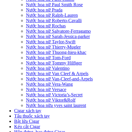
Nước hoa nữ Paul Smith Rose
Nước hoa nữ Prada
Nước hoa nữ Ralph-Lauren
Nước hoa nữ Roberto-Cavalli
Nước hoa nữ Rochas
Nước hoa nữ Salvatore-Ferragamo
Nước hoa nữ Sarah-Jessica-parker
Nước hoa nữ Taylor-Swift
Nước hoa nữ Thierry-Mugler
Nước hoa nữ Thuong-hieu-khac
Nước hoa nữ Tom-Ford
Nước hoa nữ Tommy Hilfiger
Nước hoa nữ Valentino
Nước hoa nữ Van Cleef & Arpels
Nước hoa nữ Van-Cleef-and-Arpels
Nước hoa nữ Vera-Wang
Nước hoa nữ Versace
Nước hoa nữ Victoria’s-Secret
Nước hoa nữ Viktor&Rolf
Nước hoa nữa yves saint laurent
Cigar xách tay
Tẩu thuốc xách tay
Bật lửa Cigar
Kéo cắt Cigar
Hộp đựng, bao đựng Cigar