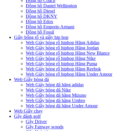
Đồng hồ Coach
Đồng hồ Daniel Wellington
Đồng hồ Diesel
Đồng hồ DKNY
Đồng hồ Edox
Đồng hồ Emporio Armani
Đồng hồ Fossil
Giầy bống rổ và giầy hip hop
Web Giày bóng rổ hiphop Hãng Adidas
Web Giày bóng rổ hiphop Hãng Jordan
Web Giày bóng rổ hiphop Hãng New Blance
Web Giày bóng rổ hiphop Hãng Nike
Web Giày bóng rổ hiphop Hãng Puma
Web Giày bóng rổ hiphop Hãng Reebok
Web Giày bóng rổ hiphop Hãng Under Amour
Web Giầy bóng đá
Web Giày bóng đá hãng adidas
Web Giày bóng đá Nike
Web Giầy bóng đá hãng Mizuno
Web Giầy bóng đá hãng Umbro
Web Giầy bóng đá hãng Under Amour
Web Giầy chạy
Gậy đánh golf
Gậy Driver
Gậy Fairway woods