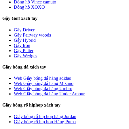
Đồng hồ Vince camuto
Đồng hồ XOXO
Gậy Golf xách tay
Gậy Driver
Gậy Fairway woods
Gậy Hybrid
Gậy Iron
Gậy Putter
Gậy Wedges
Giày bóng đá xách tay
Web Giày bóng đá hãng adidas
Web Giầy bóng đá hãng Mizuno
Web Giầy bóng đá hãng Umbro
Web Giầy bóng đá hãng Under Amour
Giày bóng rổ hiphop xách tay
Giày bóng rổ hip hop hãng Jordan
Giày bóng rổ hip hop Hãng Puma