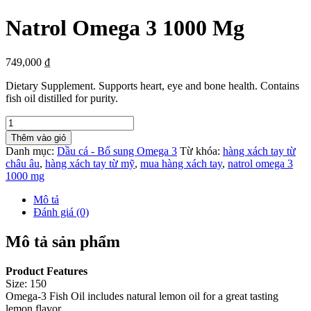
Natrol Omega 3 1000 Mg
749,000
₫
Dietary Supplement. Supports heart, eye and bone health. Contains
fish oil distilled for purity.
Thêm vào giỏ
Danh mục:
Dầu cá - Bổ sung Omega 3
Từ khóa:
hàng xách tay từ
châu âu
,
hàng xách tay từ mỹ
,
mua hàng xách tay
,
natrol omega 3
1000 mg
Mô tả
Đánh giá (0)
Mô tả sản phẩm
Product Features
Size: 150
Omega-3 Fish Oil includes natural lemon oil for a great tasting
lemon flavor